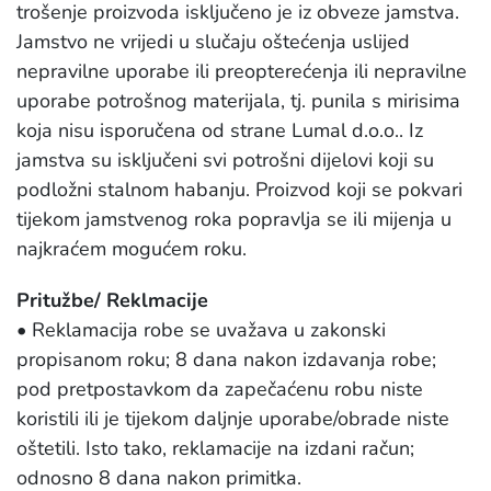
trošenje proizvoda isključeno je iz obveze jamstva.
Jamstvo ne vrijedi u slučaju oštećenja uslijed
nepravilne uporabe ili preopterećenja ili nepravilne
uporabe potrošnog materijala, tj. punila s mirisima
koja nisu isporučena od strane Lumal d.o.o.. Iz
jamstva su isključeni svi potrošni dijelovi koji su
podložni stalnom habanju. Proizvod koji se pokvari
tijekom jamstvenog roka popravlja se ili mijenja u
najkraćem mogućem roku.
Pritužbe/ Reklmacije
• Reklamacija robe se uvažava u zakonski
propisanom roku; 8 dana nakon izdavanja robe;
pod pretpostavkom da zapečaćenu robu niste
koristili ili je tijekom daljnje uporabe/obrade niste
oštetili. Isto tako, reklamacije na izdani račun;
odnosno 8 dana nakon primitka.